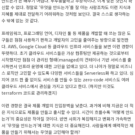
만드는가’는 배우기 어렵다. 두루뭉술하고 추상적이다. 이게 맞는 것인지 확
신할 수 없다. 정말로 ‘무엇을 만드는가’를 잘 아는 사람조차도 이런 지식과
지혜를 제대로 전달하기 어려워하는 것처럼 보인다. 결국 스스로 생각하는
수 밖에 없는 것 같다.
프레임워크, 프로그래밍 언어, 디자인 툴 등 제품을 개발할 때 쓰는 많은 도
구들은 점점 사용하기 편하고 개발자의 고민을 줄여주는 방향으로 발전한
다. AWS, Google Cloud 등 클라우드 인프라 서비스들을 보면 이런 경향이
뚜렷하다. 초기 클라우드 서비스들은 가상 컴퓨팅만 제공하는 것으로부터
시작했지만 점점 더 관리된 형태(managed)의 컨테이너 기반 서비스를 출
시하면서 인프라 운영에 대한 고민을 없애고 있다. 더 나아가 정말로 비즈니
스 로직만 고민할 수 있도록 다양한 서비스들을 Serverless화 하고 있다. 심
지어 코드 한 줄 없이도 서비스를 만들 수 있는 zero-code 서비스도 여러
클라우드 서비스에서 관심을 가지고 있다고 한다. (하지만 이것도
terraform 코드로 관리하겠지)
이런 경향은 결국 제품 개발의 진입장벽을 낮춘다. 과거에 비해 지금은 더 적
은 지식으로도 제품을 만들고 출시할 수 있다. 시간이 흐를수록 ‘어떻게 만드
는가’의 중요성은 작아질 것이다. 반면 사회가 복잡해지고 변화가 가속하면
서 ‘무엇을 만드는가’에 대한 지식은 더 중요해진다. 사람들에게 매력적인 제
품을 만들기 위해서는 무엇을 고민해야 할까?